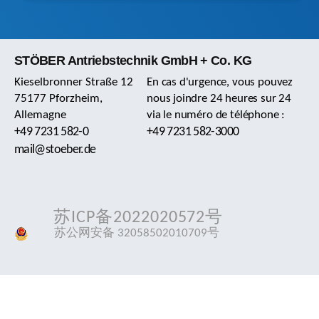
STÖBER Antriebstechnik GmbH + Co. KG
Kieselbronner Straße 12
En cas d'urgence, vous pouvez
75177 Pforzheim,
nous joindre 24 heures sur 24
Allemagne
via le numéro de téléphone :
+49 7231 582-0
+49 7231 582-3000
mail@stoeber.de
苏ICP备2022020572号
苏公网安备 32058502010709号