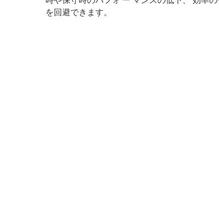
時や保守時のパフォ ー マンスの低下、 効率
を回避できます。