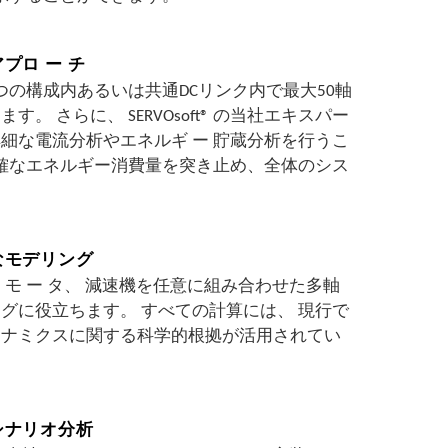
プロ ー チ
、 一 つの構成内あるいは共通DCリンク内で最大50軸
。 さらに、 SERVOsoft® の当社エキスパー
細な電流分析やエネルギ ー 貯蔵分析を行うこ
正確なエネルギー消費量を突き止め、全体のシス
なモデリング
イブ、 モ ー タ、 減速機を任意に組み合わせた多軸
グに役立ちます。 すべての計算には、 現行で
イナミクスに関する科学的根拠が活用されてい
シナリオ分析