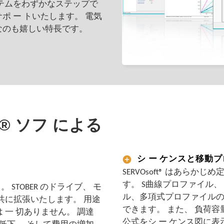
ステムをわずかなステップで
ポ ー トいたします。 電気
なのも嬉しい特長です。
ft® ソフ による
シ ー ケンスと移動
SERVOsoft® はあらか
す。 S曲線プロファイル、 
TOBER のドライブ、 モ
ル、多項式プロファイルのシ
共に拡張いたします。 用途
できます。 また、 負荷
 一 切ありません。 調達
公式をシ ー ケンス図に