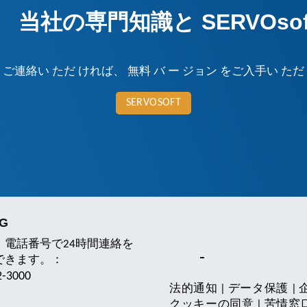
当社の専門知識と SERVOso
 ご連絡い ただ ければ、 無料 バ ー ジョン をご入手い ただ
SERVOSOFT
KG
、電話番号で24時間連絡を
できます。：
2-3000
法的通知
|
データ保護
|
クッキーの同意
|
苦情窓