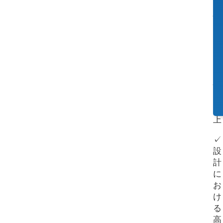
済
性
お
よ
び
生
産
性
の
向
上
✓
設
計
に
お
け
る
高