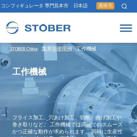
連絡先
コンフィギュレータ
専門見本市
日本語
STOBER China
業界別使用例
工作機械
工作機械
フライス加工、穴あけ加工、切断、曲げ加工や
巻き取りなど。 工作機械では高速でのスムーズ
かつ正確な動作が求められます。 同時に生産性