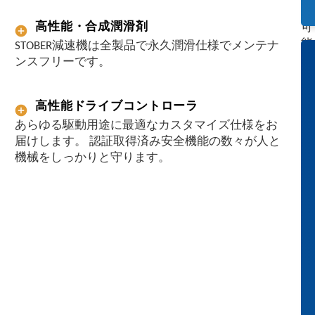
が
高性能・合成潤滑剤
可
能
STOBER減速機は全製品で永久潤滑仕様でメンテナ
で
ンスフリーです。
す
。
高性能ドライブコントローラ
部
品
あらゆる駆動用途に最適なカスタマイズ仕様をお
間
届けします。 認証取得済み安全機能の数々が人と
の
機械をしっかりと守ります。
相
互
調
整
も
完
璧
で
、