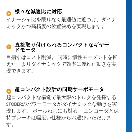
な
ど
様々な減速比に対応
駆
イナーシャ比を限りなく最適値に近づけ、ダイナ
動
ミックかつ高精度の位置決めを実現します。
系
に
必
直接取り付けられるコンパクトなギヤー
要
ドモータ
な
目指すはコスト削減。 同時に慣性モーメントを抑
あ
えた、よりダイナミックで効率に優れた動きを実
ら
現できます。
ゆ
る
部
超コンパクト設計の同期サーボモータ
品
超コンパクトな構造で最大限のトルクを発揮する
の
STOBERのパワーモータがダイナミックな動きを実
一
現します。 ボールねじにも対応。 エンコーダと保
社
持ブレーキは幅広い仕様からお選びいただけま
提
す。
供