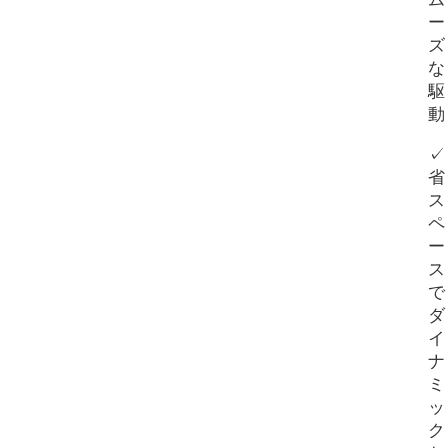
ム
ー
ズ
な
駆
動
✓
省
ス
ペ
ー
ス
で
ダ
イ
ナ
ミ
ッ
ク