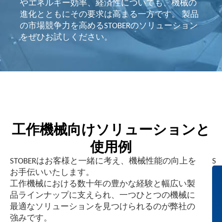
やエネルギー効率、経済性についても、機械の
進化とともにその要求は高まる一方です。 製品
の市場競争力を高めるSTOBERのソリューション
をぜひお試しください。
工作機械向けソリューションと
使用例
STOBERはお客様と一緒に考え、機械性能の向上を
S
お手伝いいたします。
T
工作機械における数十年の豊かな経験と幅広い製
O
品ラインナップに支えられ、一つひとつの機械に
B
最適なソリューションを見つけられるのが弊社の
E
強みです。
R