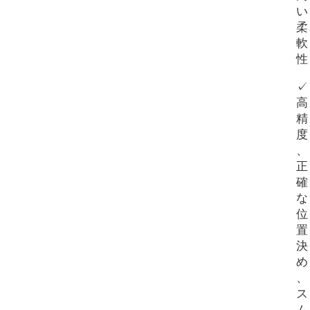
い
柔
軟
性
✓
高
精
度
、
正
確
な
位
置
決
め
、
ス