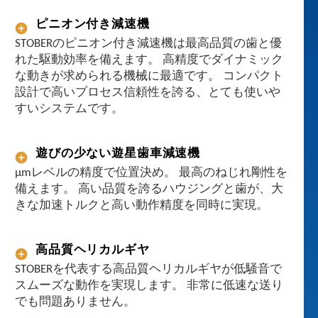
で
ピニオン付き減速機
は
STOBERのピニオン付き減速機は最高品質の歯と優
減
れた駆動効率を備えます。 高精度でダイナミック
速
な動きが求められる機械に最適です。 コンパクト
機
設計で高いプロセス信頼性を誇る、とても使いや
、
すいシステムです。
モ
ー
タ
遊びの少ない遊星歯車減速機
、
µmレベルの精度で位置決め。 最高のねじれ剛性を
ケ
備えます。 高い品質を誇るハウジングと歯が、大
ー
きな加速トルクと高い動作精度を同時に実現。
ブ
ル
、
高品質ヘリカルギヤ
ド
STOBERを代表する高品質ヘリカルギヤが低騒音で
ラ
スムーズな動作を実現します。 非常に低速な送り
イ
でも問題ありません。
ブ