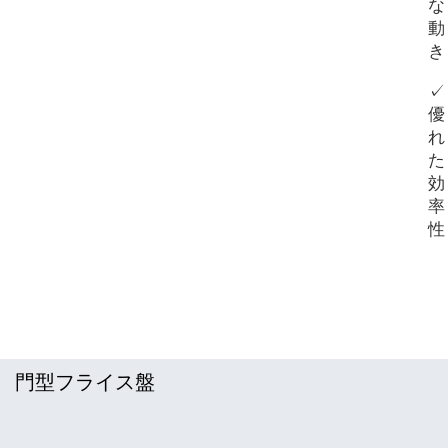
な
動
き
✓
優
れ
た
効
率
性
門型フライス盤