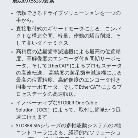
成功のための要素
信頼できるドライブソリューションを一つの
手から。
直接取付式のギヤードモータによる、コンパ
クトな構造空間、軽量、作動の騒音削減、そ
して高いダイナミクス。
高精度の遊星歯車減速機による最高の位置精
度、高解像度のエンコーダ付き同期サーボモ
ータ、そしてEtherCAT®によるプロセスデータ
の高速転送。 高精度の遊星歯車減速機による
最高の位置精度、高解像度のエンコーダ付き
同期サーボモータ、そしてEtherCAT®によるプ
ロセスデータの高速転送。
イノベーティブなSTOBER One Cable
Solution（OCS）によって、取付は簡単かつ迅
速に行えます。
STOBER SI6シリーズの多軸駆動システムの2軸
コントローラによる、経済的なソリューショ