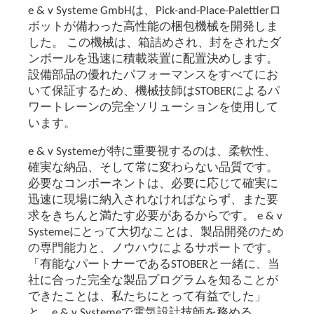
e & v Systeme GmbHは、Pick-and-Place-Palettierロ
ボットが備わった高性能の梱包機械を開発しま
した。 この機械は、箱詰めされ、封をされたダ
ンボールを迅速に積載装置に配置決めします。
設備部品の優れたパフォーマンスをすべてにお
いて保証するため、機械技師はSTOBERによるパ
ワートレーンの完全ソリューションを使用して
います。
e & v Systemeが特に重要視するのは、柔軟性、
確実な納品、そして常に変わらない品質です。
必要なコンポーネントは、必要に応じて確実に
迅速に現場に納入されなければならず、また要
求をきちんと満たす必要があるからです。 e & v
Systemeにとって大切なことは、製品開発のため
の専門能力と、ノウハウによるサポートです。
「有能なパートナーであるSTOBERと一緒に、当
社に合った完全な製品プログラムを知ることが
できたことは、私たちにとって有益でした」
と、e & v Systemeで電気設計技師を務める