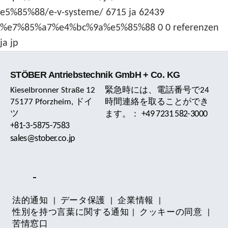
e5%85%88/e-v-systeme/ 6715 ja 62439
%e7%85%a7%e4%bc%9a%e5%85%88 0 0 referenzen
ja jp
STÖBER Antriebstechnik GmbH + Co. KG
Kieselbronner Straße 12
緊急時には、電話番号で24
75177 Pforzheim, ドイ
時間連絡を取ることができ
ツ
+49 7231 582-3000
ます。：
+81-3-5875-7583
sales@stober.co.jp
法的通知
|
データ保護
|
企業情報
|
性別を持つ言葉に関する通知
|
クッキーの同意
|
苦情窓口