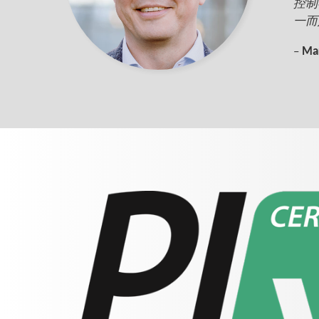
控制
一而
–
Mar