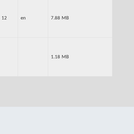
 12
en
7.88 MB
1.18 MB