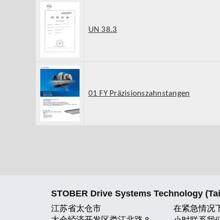
UN 38.3
01 FY Präzisionszahnstangen
STOBER Drive Systems Technology (Taic
江苏省太仓市
在紧急情况