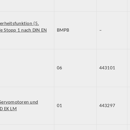
rheitsfunktion (5.
fe Stopp 1 nach DIN EN
BMPB
–
06
443101
-Servomotoren und
01
443297
ED EK LM