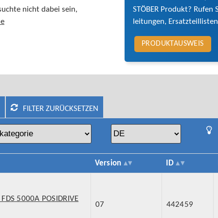
STÖBER Produkt? Rufen Si
uchte nicht dabei sein,
leitungen, Ersatz­teil­­li
de
PRODUKTAUSWEIS
FILTER ZURÜCKSETZEN
Version
ID
E FDS 5000A POSIDRIVE
07
442459