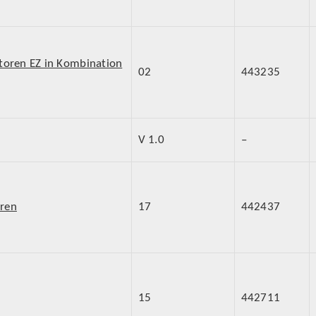
toren EZ in Kombination
02
443235
V 1.0
–
oren
17
442437
15
442711