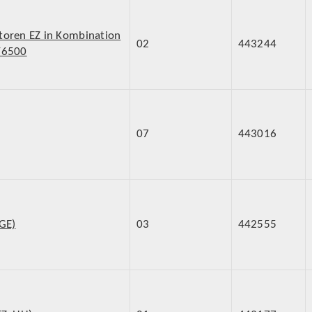
toren EZ in Kombination
02
443244
0/6500
07
443016
_GE)
03
442555