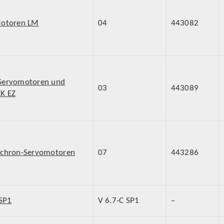
Motoren LM
04
443082
-Servomotoren und
03
443089
K EZ
nchron-Servomotoren
07
443286
 SP1
V 6.7-C SP1
–