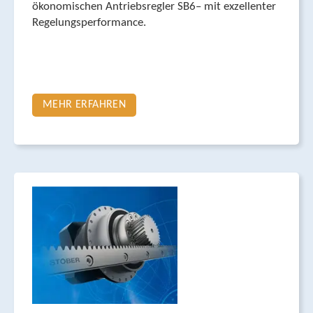
ökonomischen Antriebs­regler SB6– mit exzellenter
Regelungs­per­formance.
MEHR ERFAHREN