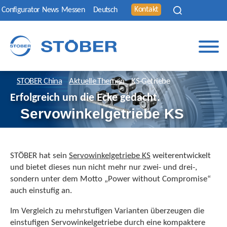
Kontakt
Configurator
News
Messen
Deutsch
STOBER China
Aktuelle Themen
KS-Getriebe
Erfolgreich um die Ecke gedacht
.
Servowinkelgetriebe KS
STÖBER hat sein
Servowinkelgetriebe KS
weiterentwickelt
und bietet dieses nun nicht mehr nur zwei- und drei-,
sondern unter dem Motto „Power without Compromise“
auch einstufig an.
Im Vergleich zu mehrstufigen Varianten überzeugen die
einstufigen Servowinkelgetriebe durch eine kompaktere