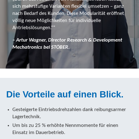
sich mehrstufige Varianten flexibel umsetzen – ganz
nach Bedarf des Kunden. Diese Modularität eröffnet
völlig neue Möglichkeiten für individuelle
Antriebslösungen.““
– Artur Wagner, Director Research & Development
Mechatronics bei STÖBER.
Die Vorteile auf einen Blick.
Gesteigerte Eintriebsdrehzahlen dank reibungsarmer
Lagertechnik.
Um bis zu 25 % erhöhte Nennmomente für einen
Einsatz im Dauerbetrieb.