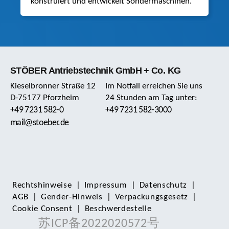
konstruiert und entwickelt Sondermaschinen.
STÖBER Antriebstechnik GmbH + Co. KG
Kieselbronner Straße 12
Im Notfall erreichen Sie uns
D-75177 Pforzheim
24 Stunden am Tag unter:
+49 7231 582-0
+49 7231 582-3000
mail@stoeber.de
Rechts­hinweise
|
Impressum
|
Daten­schutz
|
AGB
|
Gender-Hinweis
|
Verpackungsgesetz
|
Cookie Consent
|
Beschwerdestelle
苏ICP备2022020572号