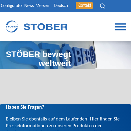
Kontakt
Configurator
News
Messen
Deutsch
STÖBER bewegt
weltweit
Haben Sie Fragen?
Bleiben Sie ebenfalls auf dem Laufenden! Hier finden Sie
Presse­informationen zu unseren Produkten der