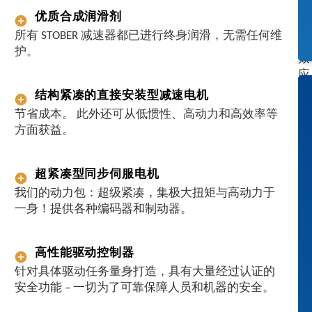
于
优质合成润滑剂
协
所有 STOBER 减速器都已进行终身润滑，无需任何维
同
护。
效
应
开
结构紧凑的直接安装型减速电机
发
节省成本。 此外还可从低惯性、高动力和高效率等
驱
方面获益。
动
解
决
超紧凑型同步伺服电机
方
我们的动力包：超级紧凑，集极大扭矩与高动力于
案
一身！提供各种编码器和制动器。
。
与
S
高性能驱动控制器
T
针对具体驱动任务量身打造，具有大量经过认证的
O
安全功能 – 一切为了可靠保障人员和机器的安全。
B