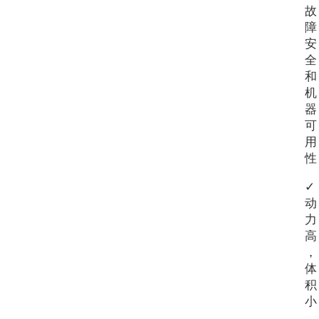
故
障
安
全
和
机
器
可
用
性
✓
动
力
高
，
体
积
小