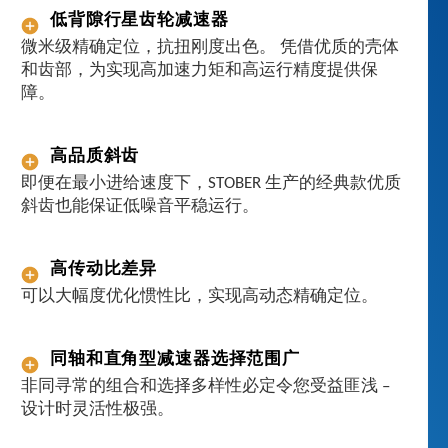
相
低背隙行星齿轮减速器
互
微米级精确定位，抗扭刚度出色。 凭借优质的壳体
匹
和齿部，为实现高加速力矩和高运行精度提供保
配
障。
：
作
为
高品质斜齿
系
即便在最小进给速度下，STOBER 生产的经典款优质
统
斜齿也能保证低噪音平稳运行。
制
造
商
高传动比差异
，
可以大幅度优化惯性比，实现高动态精确定位。
S
T
O
同轴和直角型减速器选择范围广
B
非同寻常的组合和选择多样性必定令您受益匪浅 –
E
设计时灵活性极强。
R
基