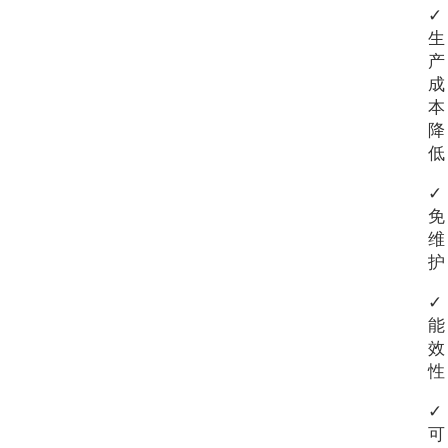
✓
生
产
成
本
降
低
✓
免
维
护
✓
能
效
性
✓
可