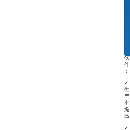
出
重
大
贡
献
的
合
作
伙
伴
：
✓
生
产
率
提
高
✓