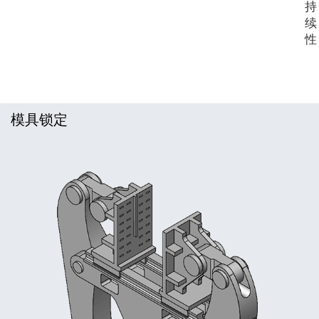
持
续
性
模具锁定