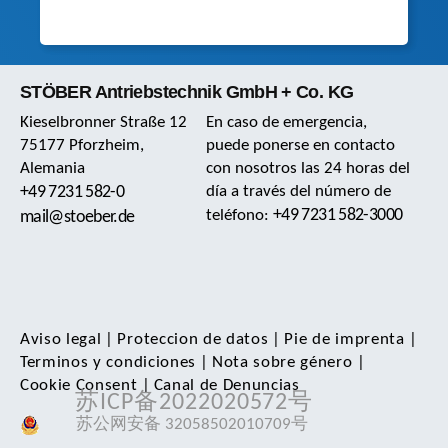
STÖBER Antriebstechnik GmbH + Co. KG
Kieselbronner Straße 12
En caso de emergencia,
75177 Pforzheim,
puede ponerse en contacto
Alemania
con nosotros las 24 horas del
+49 7231 582-0
día a través del número de
+49 7231 582-3000
teléfono:
mail@stoeber.de
Aviso legal
|
Proteccion de datos
|
Pie de imprenta
|
Terminos y condiciones
|
Nota sobre género
|
Cookie Consent
|
Canal de Denuncias
苏ICP备2022020572号
苏公网安备 32058502010709号