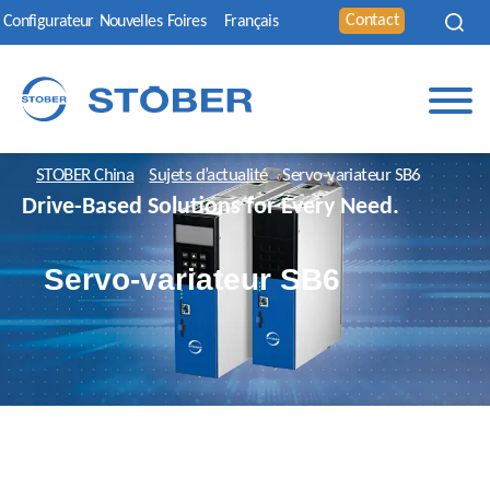
Contact
Configurateur
Nouvelles
Foires
Français
STOBER China
Sujets d’actualité
Servo-variateur SB6
Drive-Based Solutions for Every Need.
Servo-variateur SB6