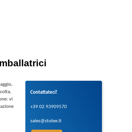
mballatrici
aggio,
ccolta,
Contattateci!
one: vi
cazione
+39 02 93909570
i
sales@stober.it