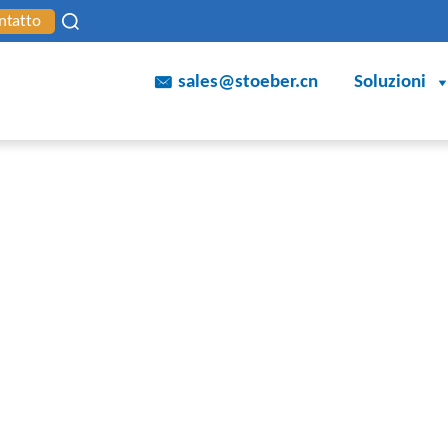
ntatto
sales@stoeber.cn
Soluzioni
ne imballatrici
Per poter reagire in modo scal
MACCHINE
all’introduzione di nuovi prod
MBALLATRICI.
soluzioni di trasmissione che s
sequenze di movimento divers
affidabilità. Approfittate di 
trasmissione di STOBER.