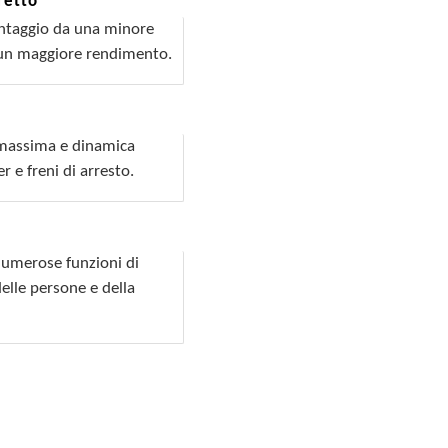
retto
vantaggio da una minore
a un maggiore rendimento.
a massima e dinamica
 e freni di arresto.
numerose funzioni di
delle persone e della