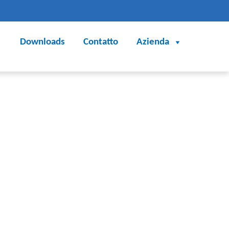
Downloads
Contatto
Azienda
abile al cambio di serie di prodotti o
otti, le macchine imballatrici necessitano di
iano altrettanto flessibili e adattabili. Inoltre,
e richiedono alta precisione, dinamica e
importanti vantaggi competitivi con le soluzioni di