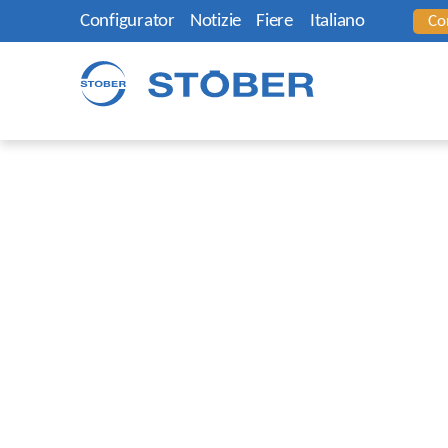
Configurator
Notizie
Fiere
Italiano
Co
STOBER China
Settori e applicazioni
Macchi
I