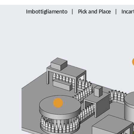
Imbottigliamento
Pick and Place
Incar