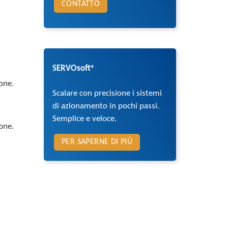
CONTATTO
SERVOsoft
®
one.
Scalare con precisione i sistemi
di azionamento in pochi passi.
Semplice e veloce.
one.
PER SAPERNE DI PIÙ