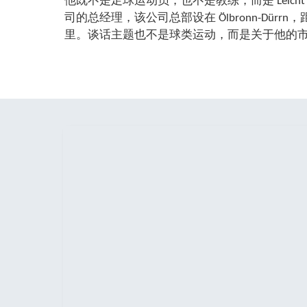
他既不是足球运动员，也不是教练，而是 Leicht Stanz
术的整套带材收卷和开卷技术。其客户包括汽
司的总经理，该公司总部设在 Ölbronn-Dürrn，距离
里。谈话主题也不是球类运动，而是关于他的