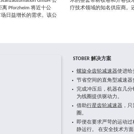
automation GmbH 公
车、电气、航空航天以及医
 Pforzheim 将近十公
疗技术领域的知名供应商。
市场日益增长的需求。该公
STOBER 解决方案
螺旋伞齿轮减速器
使进给
节省空间的直角型减速器
完成冲压后，机器在几分
为线圈提供驱动力。
借助
行星齿轮减速器
，只
圈。
即便在要求严苛的运动过程
静运行。 在安全技术方面，采用