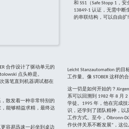
和 SS1（Safe Stop
13849-1 认证，无需中
的串联结构，可以自由扩
ER 合作设计了驱动单元的
Leicht Stanzautom
Stolowski 点头称是。
工作量。像 STOBER 这样
第一次落笔直到机器调试都在
这一切是如何开始的？Jürgen
系可以回溯到 1982 年 8 月
系，散发着一种非常特别的
学徒。1995 年，他在完
要求，能够精益求精，最终达
识，还学到了团队精神，以
。
工作方式。至今，Ölbronn
作伙伴关系不断发展”，这
工更容易迅速一起坐到桌边