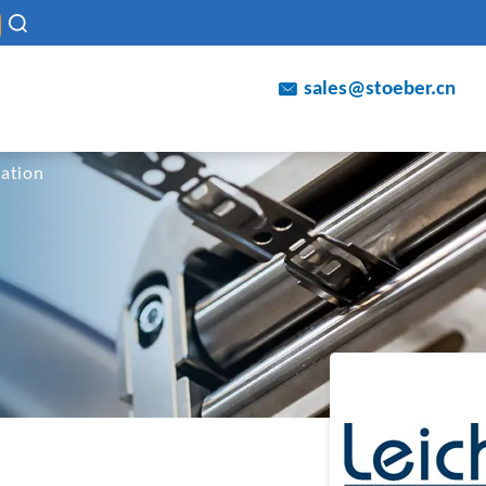
sales@stoeber.cn
ation