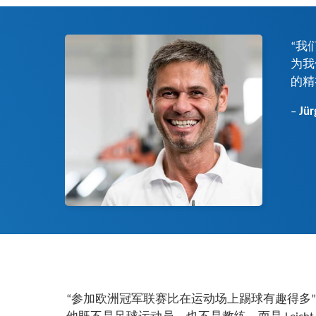
“我
为我
的精
–
Jü
“参加欧洲冠军联赛比在运动场上踢球有趣得多”，Jürg
司在全球范围内开发、生产、销售自动带材焊